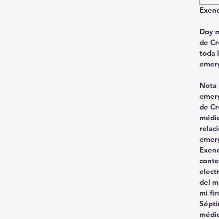
Exenc
Doy m
de Cr
toda 
emerg
Nota
emerg
de Cr
médic
relac
emerg
Exenc
conte
elect
del m
mi fir
Sépti
médic