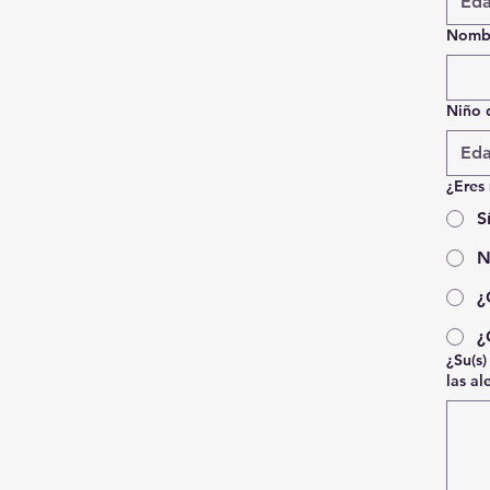
Eda
Nombr
Niño 
Eda
¿Eres
S
N
¿
¿
¿Su(s)
las a