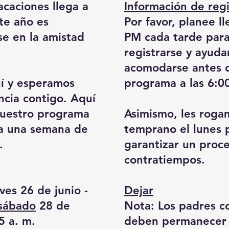
acaciones llega a
Información de regi
te año es
Por favor, planee l
e en la amistad
PM cada tarde para
registrarse y ayudar
acomodarse antes 
uí y esperamos
programa a las 6:0
ncia contigo. Aquí
nuestro programa
Asimismo, les roga
ra una semana de
temprano el lunes 
.
garantizar un proce
contratiempos.
ves 26 de junio -
Dejar
 sábado
28 de
Nota: Los padres c
5 a. m.
deben permanecer 