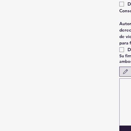
D
Conse
Autor
derec
de vi
para 
D
Su fi
ambos
Modo de 