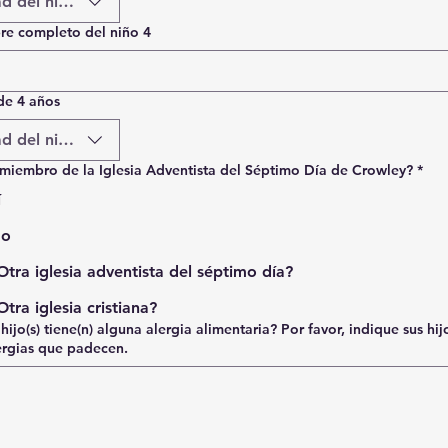
d del niño
e completo del niño 4
de 4 años
d del niño
 miembro de la Iglesia Adventista del Séptimo Día de Crowley?
*
í
o
Otra iglesia adventista del séptimo día?
Otra iglesia cristiana?
 hijo(s) tiene(n) alguna alergia alimentaria? Por favor, indique sus hij
lergias que padecen.