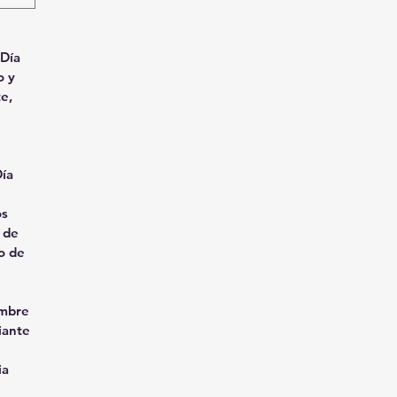
Día 
 y 
, 
 
ía 
s 
 de 
 de 
mbre 
ante 
a 