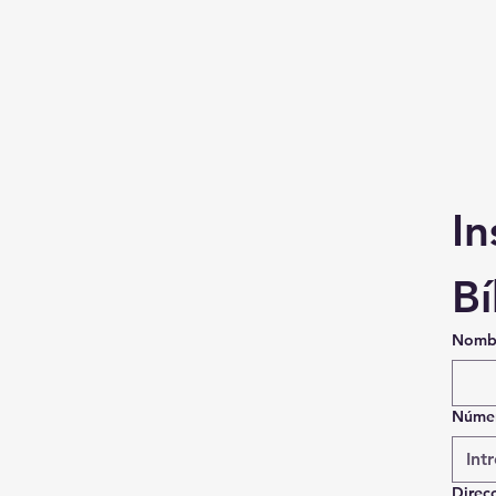
In
Bí
Nombr
Númer
Direcc