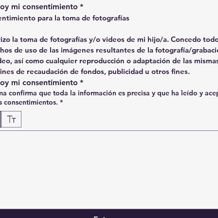
oy mi consentimiento
*
ntimiento para la toma de fotografías
izo la toma de fotografías y/o videos de mi hijo/a. Concedo todos
hos de uso de las imágenes resultantes de la fotografía/grabaci
deo, así como cualquier reproducción o adaptación de las mismas
fines de recaudación de fondos, publicidad u otros fines.
oy mi consentimiento
*
rma confirma que toda la información es precisa y que ha leído y ac
 consentimientos.
*
dibujo seleccionado. Para dibujar, necesitas un mouse o un panel táctil. Usa la función de accesibi