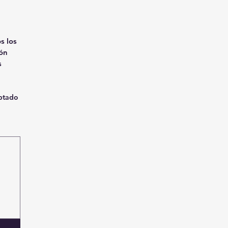
 los 
ón 
 
eptado
lidad del teclado al seleccionar Escribir o Subir.